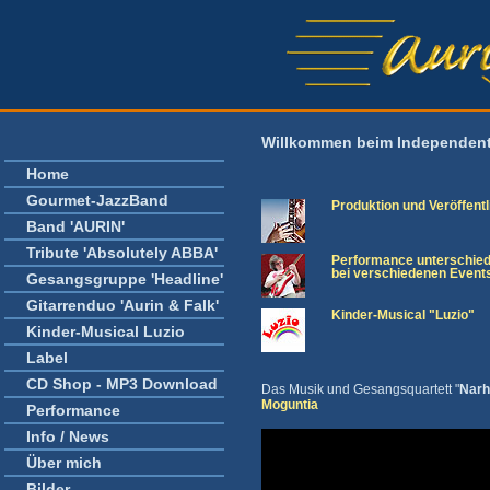
Willkommen beim Independent 
Home
Gourmet-JazzBand
Produktion und Veröffent
Band 'AURIN'
Tribute 'Absolutely ABBA'
Performance unterschiedl
bei verschiedenen Events
Gesangsgruppe 'Headline'
Gitarrenduo 'Aurin & Falk'
Kinder-Musical "Luzio"
Kinder-Musical Luzio
Label
CD Shop - MP3 Download
Das Musik und Gesangsquartett "
Narh
Moguntia
Performance
Info / News
Über mich
Bilder