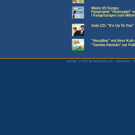
Mainz 05 Songs:
Fanprojekt "Heimspiel" 
/ Fangesängen zum Mitsi
Solo CD: "It's Up To You"
"Headline" mit ihrer Kult
"Samba Alemán" zur Fuß
sitemap
-
© 2017 by aurinmusic.com
Impressum
- f