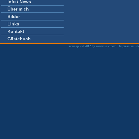
Info / News
Über mich
Bilder
Links
Kontakt
Gästebuch
sitemap
-
© 2017 by aurinmusic.com
Impressum
- f