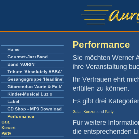
Performance
Home
Sie möchten Werner Au
Gourmet-JazzBand
Band 'AURIN'
ihre Veranstaltung bu
Tribute 'Absolutely ABBA'
Ihr Vertrauen ehrt mic
Gesangsgruppe 'Headline'
Gitarrenduo 'Aurin & Falk'
erfüllen zu können.
Kinder-Musical Luzio
Es gibt drei Kategori
Label
CD Shop - MP3 Download
Gala
,
Konzert
und
Party
Performance
Für weitere Informatio
Gala
Konzert
die entsprechenden Li
Party