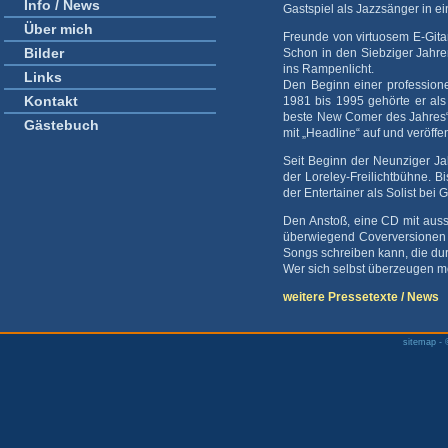
Info / News
Gastspiel als Jazzsänger in e
Über mich
Freunde von virtuosem E-Gita
Bilder
Schon in den Siebziger Jahren
ins Rampenlicht.
Links
Den Beginn einer professione
Kontakt
1981 bis 1995 gehörte er als
beste New Comer des Jahres“ 
Gästebuch
mit „Headline“ auf und veröffen
Seit Beginn der Neunziger Ja
der Loreley-Freilichtbühne. Bi
der Entertainer als Solist bei 
Den Anstoß, eine CD mit auss
überwiegend Coverversionen ä
Songs schreiben kann, die dur
Wer sich selbst überzeugen möc
weitere Pressetexte / News
sitemap
-
©