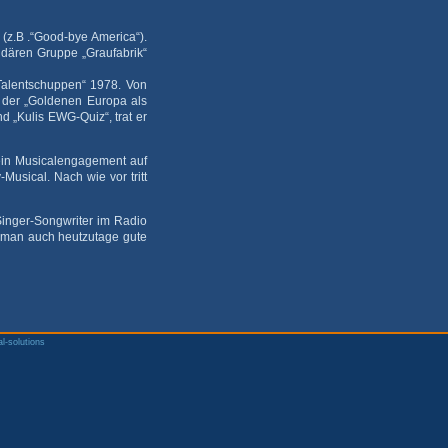
(z.B .“Good-bye America“).
endären Gruppe „Graufabrik“
„Talentschuppen“ 1978. Von
 der „Goldenen Europa als
 „Kulis EWG-Quiz“, trat er
ein Musicalengagement auf
Musical. Nach wie vor tritt
inger-Songwriter im Radio
ß man auch heutzutage gute
al-solutions