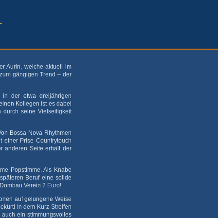
r Aurin, welche aktuell im
z zum gängigen Trend – der
d in der etwa dreijährigen
inen Kollegen ist es dabei
durch seine Vielseitigkeit
b: Von Bossa Nova Rhythmen
t einer Prise Countrytouch
er anderen Seite erhält der
hme Popstimme. Als Knabe
späteren Beruf eine solide
m Dombau Verein 2 Euro!
tionen auf gelungene Weise
ekürt! In dem Kurz-Streifen
n auch ein stimmungsvolles