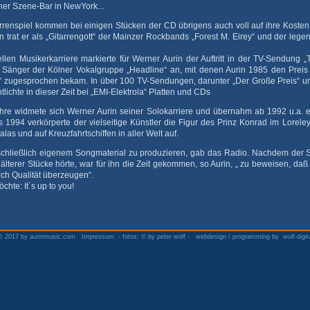
iner Szene-Bar in NewYork...
rrenspiel kommen bei einigen Stücken der CD übrigens auch voll auf ihre Kosten 
 trat er als „Gitarrengott“ der Mainzer Rockbands „Forest M. Eirey“ und der leg
llen Musikerkarriere markierte für Werner Aurin der Auftritt in der TV-Sendung 
 Sänger der Kölner Vokalgruppe „Headline“ an, mit denen Aurin 1985 den Preis
zugesprochen bekam. In über 100 TV-Sendungen, darunter „Der Große Preis“ und
tlichte in dieser Zeit bei „EMI-Elektrola“ Platten und CDs
hre widmete sich Werner Aurin seiner Solokarriere und übernahm ab 1992 u.a. 
s 1994 verkörperte der vielseitige Künstler die Figur des Prinz Konrad im Loreley-
Galas und auf Kreuzfahrtschiffen in aller Welt auf.
chließlich eigenem Songmaterial zu produzieren, gab das Radio. Nachdem der S
lterer Stücke hörte, war für ihn die Zeit gekommen, so Aurin, „ zu beweisen, da
ch Qualität überzeugen“.
hte: It´s up to you!
 2017 by aurinmusic.com
Impressum
- fotos: © by
peter wolf
- webdesign / programming by
wolf-digit