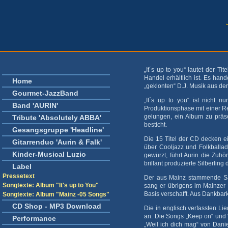
„It´s up to you“ lautet der 
Handel erhältlich ist. Es han
Home
„geklonten“ D.J. Musik aus de
Gourmet-JazzBand
„It´s up to you“ ist nicht n
Band 'AURIN'
Produktionsphase mit einer R
gelungen, ein Album zu präsen
Tribute 'Absolutely ABBA'
besticht.
Gesangsgruppe 'Headline'
Die 15 Titel der CD decken e
Gitarrenduo 'Aurin & Falk'
über Cooljazz und Folkballad
Kinder-Musical Luzio
gewürzt, führt Aurin die Zuhö
brillant produzierte Silberling 
Label
Pressetext
Der aus Mainz stammende Sä
Songtexte: Album "It's up to You"
sang er übrigens im Mainzer 
Basis verschafft. Aus Dankbar
Songtexte: Album "Mainz -05 Songs"
CD Shop - MP3 Download
Die in englisch verfassten L
an. Die Songs „Keep on“ und “
Performance
„Weil ich dich mag“ von Danie