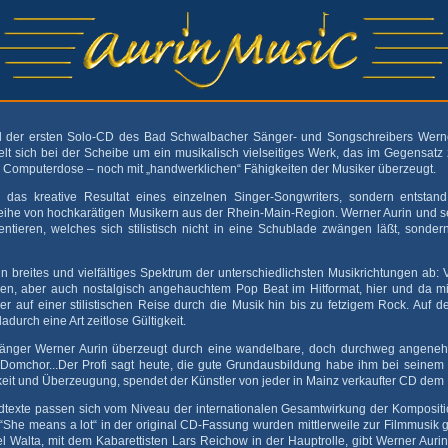
Titel der ersten Solo-CD des Bad Schwalbacher Sänger- und Songschreibers Werne
delt sich bei der Scheibe um ein musikalisch vielseitiges Werk, das im Gegensat
r Computerdose – noch mit „handwerklichen“ Fähigkeiten der Musiker überzeugt.
ur das kreative Resultat eines einzelnen Singer-Songwriters, sondern entstan
eihe von hochkarätigen Musikern aus der Rhein-Main-Region. Werner Aurin und se
tieren, welches sich stilistisch nicht in eine Schublade zwängen läßt, sondern 
in breites und vielfältiges Spektrum der unterschiedlichsten Musikrichtungen a
en, aber auch nostalgisch angehauchtem Pop Beat im Hitformat, hier und da mi
rer auf einer stilistischen Reise durch die Musik hin bis zu fetzigem Rock. Auf d
dadurch eine Art zeitlose Gültigkeit.
nger Werner Aurin überzeugt durch eine wandelbare, doch durchweg angene
Domchor...Der Profi sagt heute, die gute Grundausbildung habe ihm bei seinem 
keit und Überzeugung, spendet der Künstler von jeder in Mainz verkaufter CD de
iedtexte passen sich vom Niveau der internationalen Gesamtwirkung der Komposi
She means a lot“ in der original CD-Fassung wurden mittlerweile zur Filmmusik g
l Walta, mit dem Kabarettisten Lars Reichow in der Hauptrolle, gibt Werner Auri