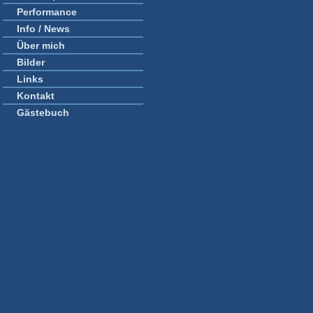
Performance
Info / News
Über mich
Bilder
Links
Kontakt
Gästebuch